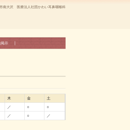
市南大沢 医療法人社団かわい耳鼻咽喉科
他掲示
木
金
土
／
○
○
／
○
／