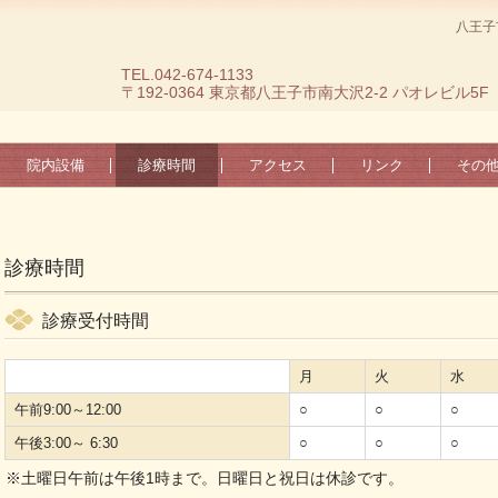
八王子
TEL.042-674-1133
〒192-0364 東京都八王子市南大沢2-2 パオレビル5F
院内設備
診療時間
アクセス
リンク
その
診療時間
診療受付時間
月
火
水
午前9:00～12:00
○
○
○
午後3:00～ 6:30
○
○
○
※土曜日午前は午後1時まで。日曜日と祝日は休診です。